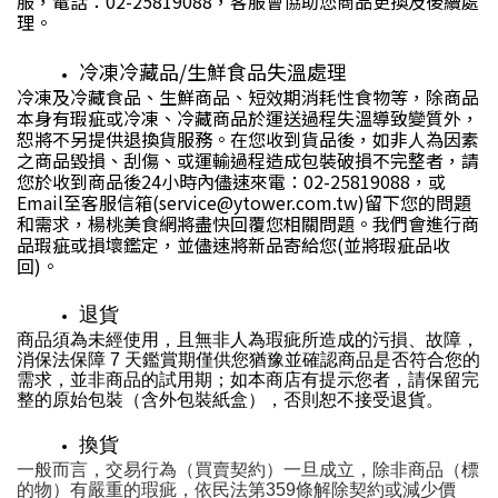
服，電話：02-25819088，客服會協助您商品更換及後續處
理。
冷凍冷藏品/生鮮食品失溫處理
冷凍及冷藏食品、生鮮商品、短效期消耗性食物等，除商品
本身有瑕疵或冷凍、冷藏商品於運送過程失溫導致變質外，
恕將不另提供退換貨服務。在您收到貨品後，如非人為因素
之商品毀損、刮傷、或運輸過程造成包裝破損不完整者，請
您於收到商品後24小時內儘速來電：02-25819088，或
Email至客服信箱(service@ytower.com.tw)留下您的問題
和需求，楊桃美食網將盡快回覆您相關問題。我們會進行商
品瑕疵或損壞鑑定，並儘速將新品寄給您(並將瑕疵品收
回)。
退貨
商品須為未經使用，且無非人為瑕疵所造成的污損、故障，
消保法保障 7 天鑑賞期僅供您猶豫並確認商品是否符合您的
需求，並非商品的試用期；如本商店有提示您者，請保留完
整的原始包裝（含外包裝紙盒），否則恕不接受退貨。
換貨
一般而言，交易行為（買賣契約）一旦成立，除非商品（標
的物）有嚴重的瑕疵，依民法第359條解除契約或減少價