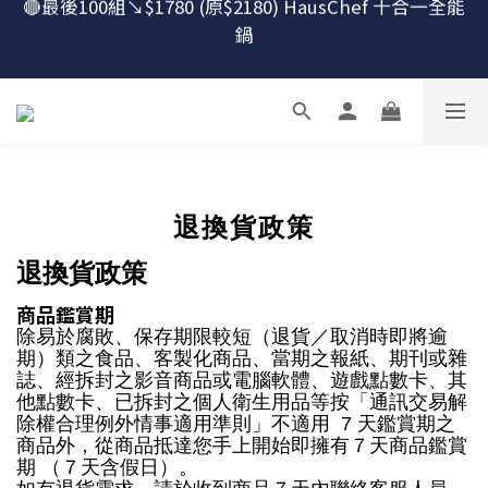
鍋
🔴最後100組↘$1780 (原$2180) HausChef 十合一全能
鍋
怕買了不會用？！跟楊桃買萬用鍋才有送獨家食譜！
🔥燕三條．職人手工🔥日本Arnest 武 Rn 輕量雙口鐵
炒鍋
🔴最後100組↘$1780 (原$2180) HausChef 十合一全能
退換貨政策
鍋
退換貨政策
商品鑑賞期
除易於腐敗、保存期限較短（退貨／取消時即將逾
期）類之食品、客製化商品、當期之報紙、期刊或雜
誌、經拆封之影音商品或電腦軟體、遊戲點數卡、其
他點數卡、已拆封之個人衛生用品等按「通訊交易解
除權合理例外情事適用準則」不適用 7 天鑑賞期之
商品外，從商品抵達您手上開始即擁有７天商品鑑賞
期 （７天含假日）。