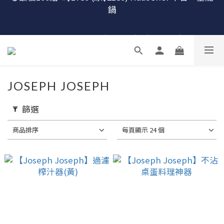
鍋
🔴最後100組↘$1780 (原$2180) HausChef 十合一全能
鍋
怕買了不會用？！跟楊桃買萬用鍋才有送獨家食譜！
🔥燕三條．職人手工🔥日本Arnest 武 Rn 輕量雙口鐵
炒鍋
JOSEPH JOSEPH
🔴最後100組↘$1780 (原$2180) HausChef 十合一全能
鍋
篩選
商品排序
每頁顯示 24 個