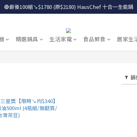
🔴最後100組↘$1780 (原$2180) HausChef 十合一全能鍋
🔴最後100組↘$1780 (原$2180) HausChef 十合一全能鍋
怕買了不會用？！跟楊桃買萬用鍋才有送獨家食譜！
🔥燕三條．職人手工🔥日本Arnest 武 Rn 輕量雙口鐵炒鍋
器
精選鍋具
生活家電
食品鮮食
居家生
🔴最後100組↘$1780 (原$2180) HausChef 十合一全能鍋
篩