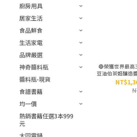
廚房用具
居家生活
食品鮮食
生活家電
品牌嚴選
🔴榮獲世界最高
神奇醬料瓶
豆油伯茶姬釀造醬油
醬料瓶-現貨
NT$1,3
N
食譜書籍
均一價
熱銷書籍任選3本999
元
大同電鍋