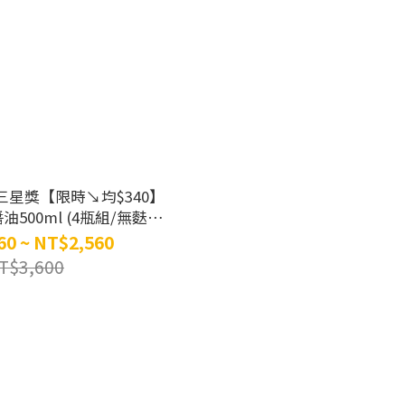
三星獎【限時↘均$340】
500ml (4瓶組/無麩質/
台灣茶豆)
60 ~ NT$2,560
T$3,600