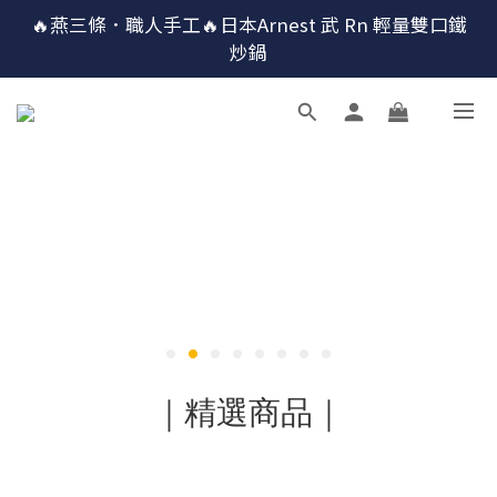
🔴最後100組↘$1780 (原$2180) HausChef 十合一全能
🔥燕三條．職人手工🔥日本Arnest 武 Rn 輕量雙口鐵
炒鍋
鍋
🔴最後100組↘$1780 (原$2180) HausChef 十合一全能
鍋
｜精選商品｜