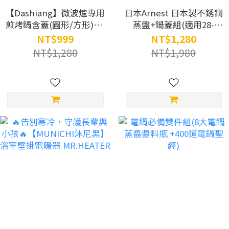
【Dashiang】微波爐專用
日本Arnest 日本製不銹鋼
煎烤鍋含蓋(圓形/方形)(紅
蒸盤+鍋蓋組(適用28-
色)
30cm鍋子)
NT$999
NT$1,280
NT$1,280
NT$1,980