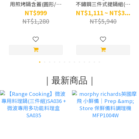
用煎烤鍋含蓋(圓形/方
不鏽鋼三件式提鍋組(含
形)(紅色)
蓋)
NT$999
NT$1,111 ~ NT$3...
NT$1,280
NT$5,940
｜最新商品｜