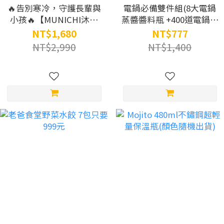
🔥告別寒冷，守護長輩與
電鍋必備雙件組(8大電鍋
小孩🔥【MUNICHI沐尼
蒸醬醬料瓶 +400道電鍋聖
黑】浴室壁掛電暖器
經)
NT$1,680
NT$777
MR.HEATER
NT$2,990
NT$1,400