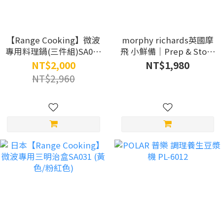
【Range Cooking】微波
morphy richards英國摩
專用料理鍋(三件組)SA036
飛 小鮮備｜Prep & Store
+ 微波專用多功能料理盒
保鮮備料調理機
NT$2,000
NT$1,980
SA035
MFP1004W
NT$2,960