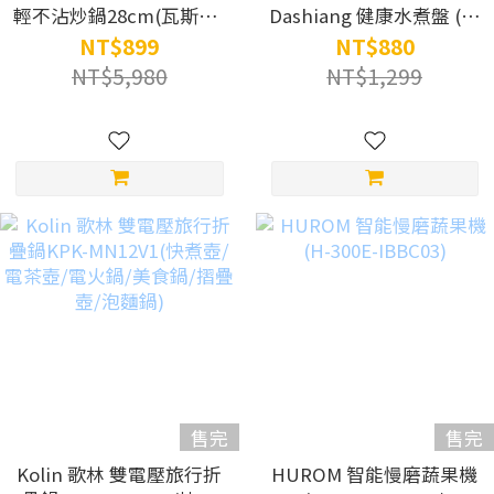
輕不沾炒鍋28cm(瓦斯款/
Dashiang 健康水煮盤 (加
香檳金/百萬次耐磨/極輕)
贈$350 《100種吐司更好
NT$899
NT$880
吃的方法》)
NT$5,980
NT$1,299
售完
售完
Kolin 歌林 雙電壓旅行折
HUROM 智能慢磨蔬果機