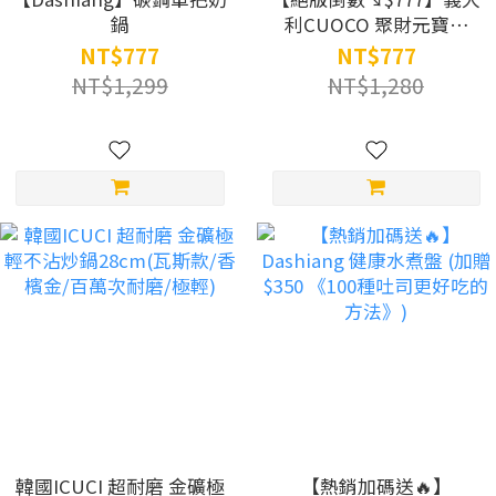
鍋
利CUOCO 聚財元寶鍋
20cm (最後60組｜買鍋送
NT$777
NT$777
財氣｜廚房聚寶盆)
NT$1,299
NT$1,280
韓國ICUCI 超耐磨 金礦極
【熱銷加碼送🔥】