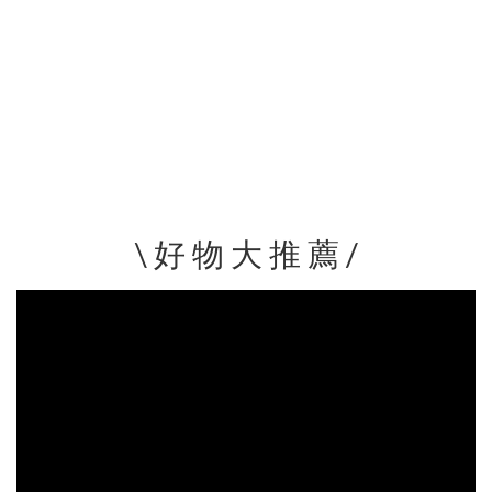
\ 好 物 大 推 薦 /