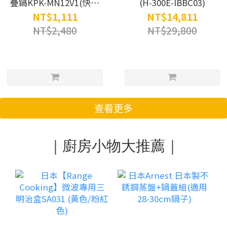
疊鍋KPK-MN12V1(快煮
(H-300E-IBBC03)
壺/電茶壺/電火鍋/美食
NT$1,111
NT$14,811
鍋/摺疊壺/泡麵鍋)
NT$2,480
NT$29,800
查看更多
｜廚房小物大推薦｜