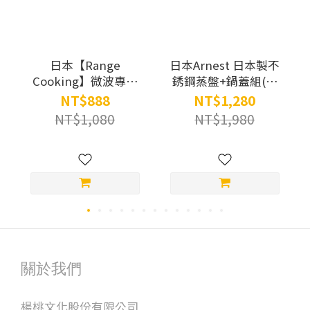
日本【Range
日本Arnest 日本製不
Cooking】微波專用
銹鋼蒸盤+鍋蓋組(適
三明治盒SA031 (黃
用28-30cm鍋子)
NT$888
NT$1,280
色/粉紅色)
NT$1,080
NT$1,980
關於我們
楊桃文化股份有限公司