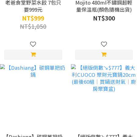
老爸食堂野菜水餃 7包只
Mojito 480ml不鏽鋼超輕
要999元
量保溫瓶(顏色隨機出貨)
NT$999
NT$300
NT$1,050
【Dashiang】碳鋼單把奶
【絕版倒數↘$777】義大