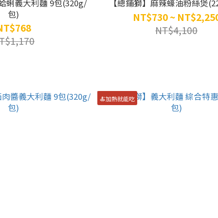
蜊義大利麵 9包(320g/
【總鋪獅】麻辣蠔油粉絲煲(225
包)
NT$730 ~ NT$2,25
NT$768
NT$4,100
T$1,170
🍝加熱就能吃