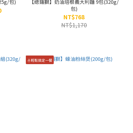
g/包)
【總鋪獅】奶油培根義大利麵 9包(320g/
包)
0
NT$768
NT$1,170
🍜輕鬆搞定一餐