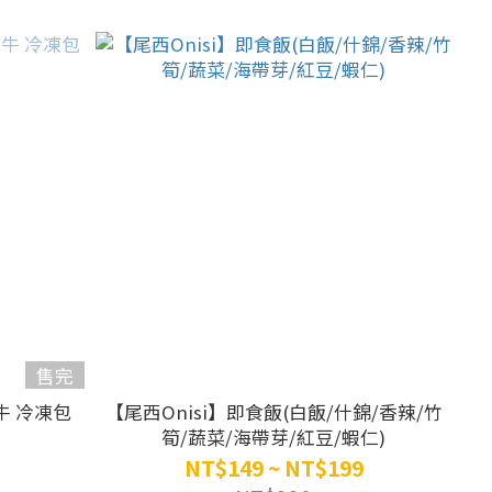
售完
牛 冷凍包
【尾西Onisi】即食飯(白飯/什錦/香辣/竹
筍/蔬菜/海帶芽/紅豆/蝦仁)
NT$149 ~ NT$199