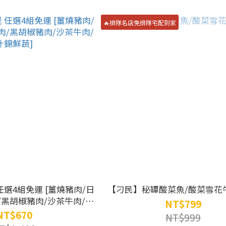
🔥排隊名店免排隊宅配到家
【刁民】秘罈酸菜魚/酸菜雪花
/黑胡椒豬肉/沙茶牛肉/什
NT$799
錦鮮蔬]
NT$670
NT$999