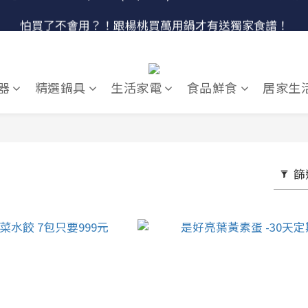
🔴最後100組↘$1780 (原$2180) HausChef 十合一全能鍋
怕買了不會用？！跟楊桃買萬用鍋才有送獨家食譜！
🔥燕三條．職人手工🔥日本Arnest 武 Rn 輕量雙口鐵炒鍋
🔴最後100組↘$1780 (原$2180) HausChef 十合一全能鍋
器
精選鍋具
生活家電
食品鮮食
居家生
篩