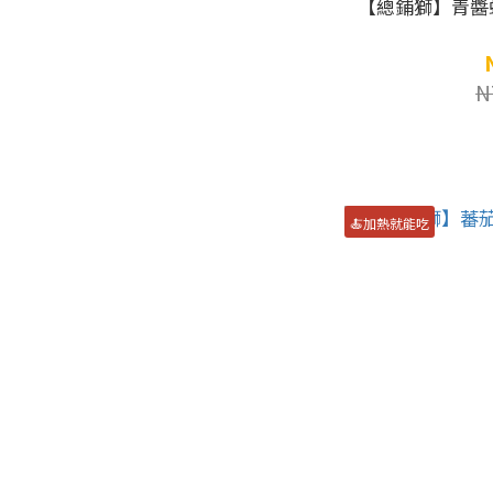
【總鋪獅】青醬蛤
N
🍝加熱就能吃