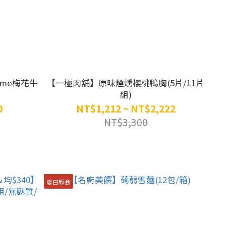
me梅花牛
【一極肉舖】原味煙燻櫻桃鴨胸(5片/11片
組)
0
NT$1,212 ~ NT$2,222
NT$3,300
夏日輕食