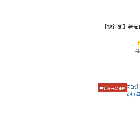
【總鋪獅】蕃茄肉醬義大利
N
🚚低溫宅配免運