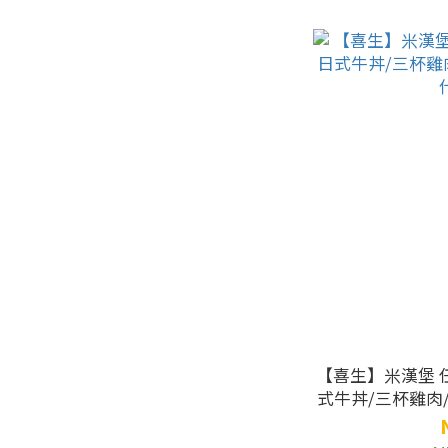
【喜生】米漢堡 任選4組免運 [薑燒豬肉/日
式牛丼/三杯雞肉