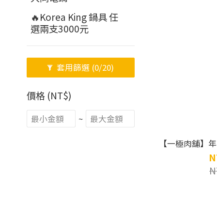
🔥Korea King 鍋具 任
選兩支3000元
套用篩選
(0/20)
價格 (NT$)
~
【一極肉舖】年度
N
N