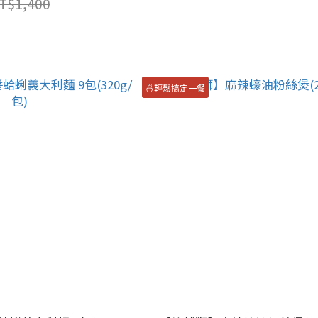
T$1,400
🍜輕鬆搞定一餐