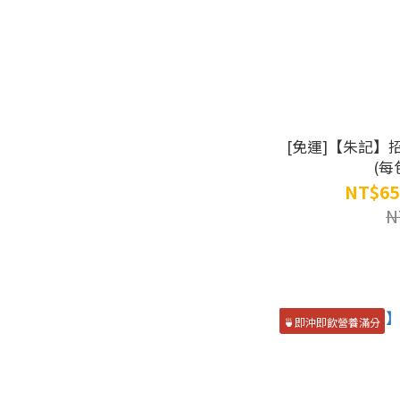
[免運]【朱記】
(每
NT$65
N
🍵即沖即飲營養滿分