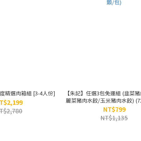
精選肉箱組 [3-4人份]
【朱記】任選3包免運組 (韭菜豬
麗菜豬肉水餃/玉米豬肉水餃) (72
T$2,199
顆/包)
NT$799
T$2,780
NT$1,135