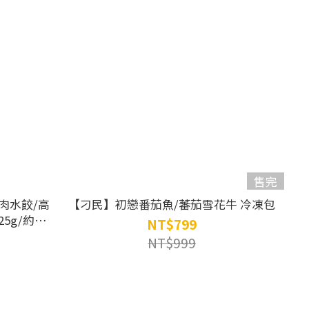
售完
肉水餃/高
【刁民】初戀番茄魚/蕃茄雪花牛 冷凍包
5g/約25
NT$799
NT$999