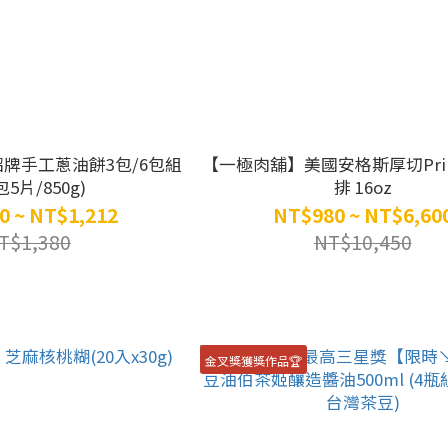
招牌手工蔥油餅3包/6包組
【一極肉舖】美國安格斯厚切Pri
包5片/850g)
排 16oz
0 ~ NT$1,212
NT$980 ~ NT$6,60
T$1,380
NT$10,450
金叉獎獲獎作品🏆