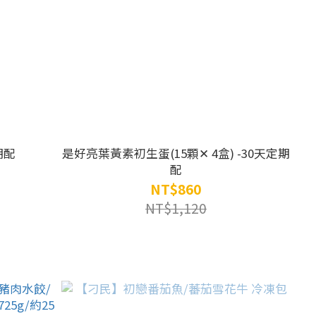
期配
是好亮葉黃素初生蛋(15顆✕ 4盒) -30天定期
配
NT$860
NT$1,120