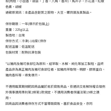
粉(肉桂，小茴香，胡荽，丁香，八角，香芹)，馬芹子，芥花油，紅椒
色素，胡椒
過敏原資訊：本產品含麩質之穀物、大豆、螺貝類及其製品。
保存期限：一年(標示於包裝上)
重量：225g以上
製造地：台灣
保存方式：冷凍(-18)度C保存
配送溫層：低溫配送
包裝材質：耐熱抗凍包裝
*以豬肉及豬可食部位為原料，經萃取、水解、純化等加工製程，且終
產品非為真正豬肉及豬可食部位者，如豬肉萃取物、明膠、膠原蛋白、
豬肉香料等，得免標示。
不適用鑑賞期規範因商品屬於易於腐敗商品，依通訊交易解除權合理例
外情事適用準則第2條第1款規定，不適用消費者保護法第19條之適
用。
因商品因消費者保存方式不當導致腐敗，基於食品安全，亦同