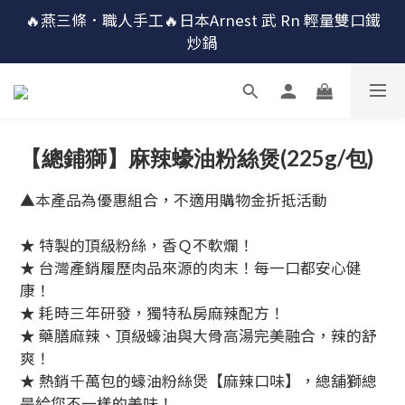
🔴最後100組↘$1780 (原$2180) HausChef 十合一全能
🔥燕三條．職人手工🔥日本Arnest 武 Rn 輕量雙口鐵
炒鍋
鍋
🔴最後100組↘$1780 (原$2180) HausChef 十合一全能
鍋
【總鋪獅】麻辣蠔油粉絲煲(225g/包)
▲本產品為優惠組合，不適用購物金折抵活動
★ 特製的頂級粉絲，香Ｑ不軟爛！
★ 台灣產銷履歷肉品來源的肉末！每一口都安心健
康！
★ 耗時三年研發，獨特私房麻辣配方！
★ 藥膳麻辣、頂級蠔油與大骨高湯完美融合，辣的舒
爽！
★ 熱銷千萬包的蠔油粉絲煲【麻辣口味】，總舖獅總
是給您不一樣的美味！