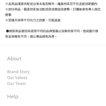
※此商品僅提供配送台灣本島各縣市，離島地區恕不在此配送範圍內
※部份商品，偏遠地區無法配送貨或需加收運費，訂購後會有專人與您
連繫
※若遇天候等不可抗力之因素，可能延後
●網頁商品會因為使用不同的品牌螢幕以及解析度不同，造成圖片顏
色呈現略有不同，請以實品顏色為準。
About
Brand Story
Our Values
Our Team
Help