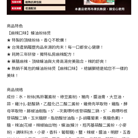
商品特色
【麻辣口味】蠔油粉絲煲
★ 特製的頂級粉絲，香Ｑ不軟爛！
★ 台灣產銷履歷肉品來源的肉末！每一口都安心健康！
★ 耗時三年研發，獨特私房麻辣配方！
★ 藥膳麻辣、頂級蠔油與大骨高湯完美融合，辣的舒爽！
★ 熱銷千萬包的蠔油粉絲煲【麻辣口味】，總舖獅總是給您不一樣的
美味！
商品規格
成份：水，粉絲(馬鈴薯澱粉、綠豆澱粉)，豬肉，醬油膏，大豆油，
蒜，雞汁(L-麩酸鈉，乙醯化己二酸二澱粉，雞骨肉萃取物，雞脂，酵
母萃取物，藤椒油樹脂，5’–次黃嘌呤核苷磷酸二鈉，5’–鳥嘌呤核
苷磷酸二鈉，玉米糖膠，脂肪酸甘油脂，β-胡蘿蔔素，焦糖色素)，
糖，辣油(花椒，辣椒抽出物)，蠔油(蠔汁，羥丙基磷酸二澱粉，小麥
粉)，調味料(水，小麥，香料，葡萄糖)，鹽，辣椒，醬油，明膠，五香