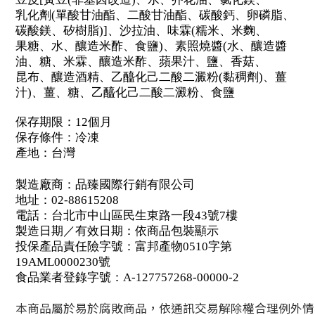
乳化劑(單酸甘油酯、二酸甘油酯、碳酸鈣、卵磷脂、
碳酸鎂、矽樹脂)]、沙拉油、味霖(糯米、米麴、
果糖、水、釀造米酢、食鹽)、素照燒醬(水、釀造醬
油、糖、米霖、釀造米酢、蘋果汁、鹽、香菇、
昆布、釀造酒精、乙醯化己二酸二澱粉(黏稠劑)、薑
汁)、薑、糖、乙醯化己二酸二澱粉、食鹽
保存期限：12個月
保存條件：冷凍
產地：台灣
製造廠商：品臻國際行銷有限公司
地址：02-88615208
電話：台北市中山區民生東路一段43號7樓
製造日期／有效日期：依商品包裝顯示
投保產品責任險字號：富邦產物0510字第
19AML0000230號
食品業者登錄字號：A-127757268-00000-2
本商品屬於易於腐敗商品，依通訊交易解除權合理例外情