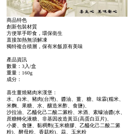
商品特色
創新包裝材質
方便單手即食，環保衛生
直接加熱無須解凍
獨特複合積層，保有米飯原有美味
產品資訊
數量：3入/盒
重量：160g
成分：
喜生薑燒豬肉米漢堡：
水、白米、豬肉(台灣)、醬油、薑、糖、味霖(糯米、
米麴、果糖、水、釀造米酢、食鹽)、
沙拉油、乙醯化己二酸二澱粉、米酒、素蠔油醬(水、
蔗糖轉化液糖、非基因改造黃豆(高蛋白豆片)、
小麥、食鹽、黏稠劑(玉米糖膠、乙醯化己二酸二澱
粉)、酵母粉、香菇粉)、蒜、玉米粉