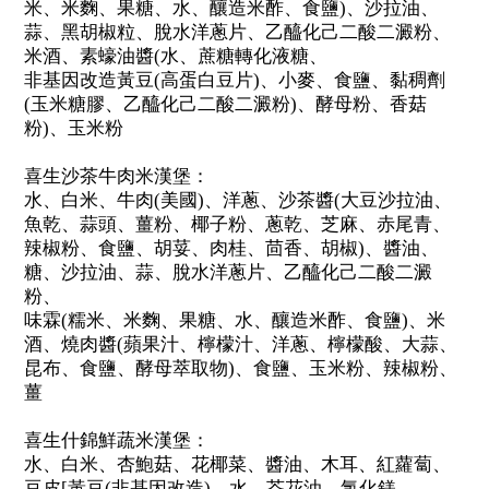
米、米麴、果糖、水、釀造米酢、食鹽)、沙拉油、
蒜、黑胡椒粒、脫水洋蔥片、乙醯化己二酸二澱粉、
米酒、素蠔油醬(水、蔗糖轉化液糖、
非基因改造黃豆(高蛋白豆片)、小麥、食鹽、黏稠劑
(玉米糖膠、乙醯化己二酸二澱粉)、酵母粉、香菇
粉)、玉米粉
喜生沙茶牛肉米漢堡：
水、白米、牛肉(美國)、洋蔥、沙茶醬(大豆沙拉油、
魚乾、蒜頭、薑粉、椰子粉、蔥乾、芝麻、赤尾青、
辣椒粉、食鹽、胡荽、肉桂、茴香、胡椒)、醬油、
糖、沙拉油、蒜、脫水洋蔥片、乙醯化己二酸二澱
粉、
味霖(糯米、米麴、果糖、水、釀造米酢、食鹽)、米
酒、燒肉醬(蘋果汁、檸檬汁、洋蔥、檸檬酸、大蒜、
昆布、食鹽、酵母萃取物)、食鹽、玉米粉、辣椒粉、
薑
喜生什錦鮮蔬米漢堡：
水、白米、杏鮑菇、花椰菜、醬油、木耳、紅蘿蔔、
豆皮[黃豆(非基因改造)、水、芥花油、氯化鎂、