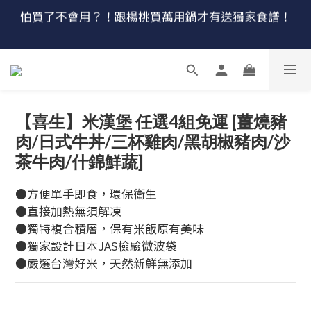
🔴最後100組↘$1780 (原$2180) HausChef 十合一全能
🔥燕三條．職人手工🔥日本Arnest 武 Rn 輕量雙口鐵
炒鍋
鍋
🔴最後100組↘$1780 (原$2180) HausChef 十合一全能
鍋
【喜生】米漢堡 任選4組免運 [薑燒豬
肉/日式牛丼/三杯雞肉/黑胡椒豬肉/沙
茶牛肉/什錦鮮蔬]
●方便單手即食，環保衛生
●直接加熱無須解凍
●獨特複合積層，保有米飯原有美味
●獨家設計日本JAS檢驗微波袋
●嚴選台灣好米，天然新鮮無添加