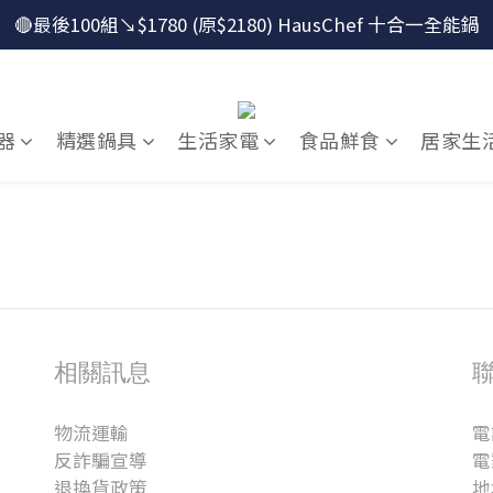
🔴最後100組↘$1780 (原$2180) HausChef 十合一全能鍋
🔴最後100組↘$1780 (原$2180) HausChef 十合一全能鍋
怕買了不會用？！跟楊桃買萬用鍋才有送獨家食譜！
🔥燕三條．職人手工🔥日本Arnest 武 Rn 輕量雙口鐵炒鍋
器
精選鍋具
生活家電
食品鮮食
居家生
🔴最後100組↘$1780 (原$2180) HausChef 十合一全能鍋
相關訊息
物流運輸
電
反詐騙宣導
電
退換貨政策
地