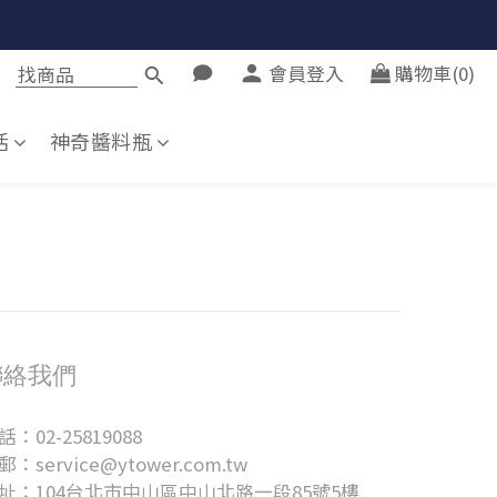
會員登入
購物車(0)
活
神奇醬料瓶
聯絡我們
話：02-25819088
郵：service@ytower.com.tw
址：104台北市中山區中山北路一段85號5樓