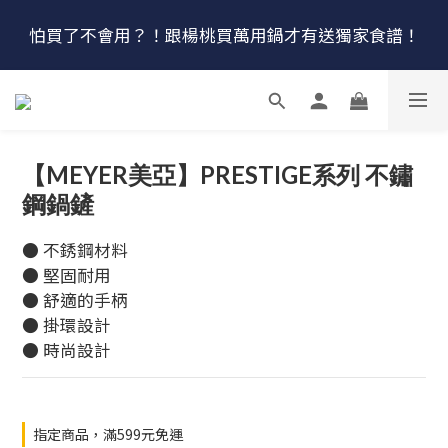
🔴最後100組↘$1780 (原$2180) HausChef 十合一全能
怕買了不會用？！跟楊桃買萬用鍋才有送獨家食譜！
鍋
🔥燕三條．職人手工🔥日本Arnest 武 Rn 輕量雙口鐵
炒鍋
🔴最後100組↘$1780 (原$2180) HausChef 十合一全能
【MEYER美亞】PRESTIGE系列 不鏽
鍋
鋼鍋鏟
● 不銹鋼材料
● 堅固耐用
● 舒適的手柄
● 掛環設計
● 時尚設計
指定商品，滿599元免運