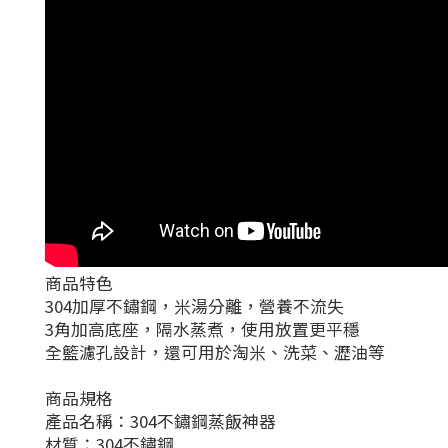
商品特色
304加厚不鏽鋼，米湯分離，營養不流失
3角加高底座，隔水蒸煮，使用放置更平穩
全籃濾孔設計，還可用於淘米、洗菜、瀝油等
商品規格
產品名稱：304不鏽鋼蒸飯神器
材質：304不鏽鋼