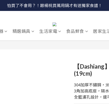
🔴最後100組↘$1780 (原$2180) HausChef 十合一全能鍋
怕買了不會用？！跟楊桃買萬用鍋才有送獨家食譜！
🔥燕三條．職人手工🔥日本Arnest 武 Rn 輕量雙口鐵炒鍋
🔴最後100組↘$1780 (原$2180) HausChef 十合一全能鍋
器
精選鍋具
生活家電
食品鮮食
居家生
【Dashian
(19cm)
304加厚不鏽鋼，
3角加高底座，隔
全籃濾孔設計，還