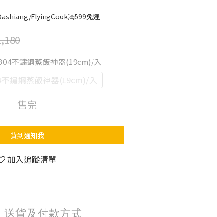
shiang/FlyingCook滿599免運
,180
g】304不鏽鋼蒸飯神器(19cm)/入
04不鏽鋼蒸飯神器(19cm)/入
售完
貨到通知我
加入追蹤清單
送貨及付款方式