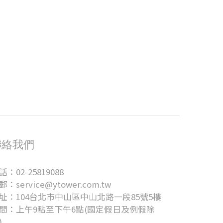
聯絡我們
話：02-25819088
郵：service@ytower.com.tw
址：104台北市中山區中山北路一段85號5樓
間：上午9點至下午6點(國定假日及例假除
)