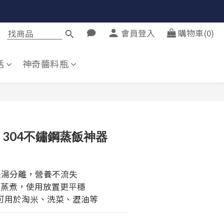
會員登入
購物車(0)
活
神奇醬料瓶
g】304不鏽鋼蒸飯神器
米湯分離，營養不流失
水蒸煮，使用放置更平穩
可用於淘米、洗菜、瀝油等