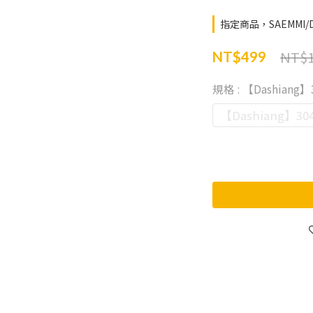
指定商品，SAEMMI/Da
NT$1
NT$499
規格
: 【Dashian
【Dashiang】3