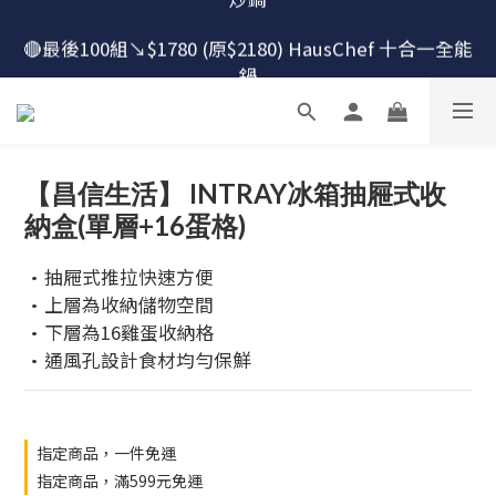
🔴最後100組↘$1780 (原$2180) HausChef 十合一全能
🔴最後100組↘$1780 (原$2180) HausChef 十合一全能
鍋
鍋
怕買了不會用？！跟楊桃買萬用鍋才有送獨家食譜！
🔥燕三條．職人手工🔥日本Arnest 武 Rn 輕量雙口鐵
【昌信生活】 INTRAY冰箱抽屜式收
炒鍋
納盒(單層+16蛋格)
🔴最後100組↘$1780 (原$2180) HausChef 十合一全能
•抽屜式推拉快速方便
鍋
•上層為收納儲物空間
•下層為16雞蛋收納格
•通風孔設計食材均勻保鮮
指定商品，一件免運
指定商品，滿599元免運