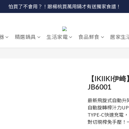
🔥燕三條．職人手工🔥日本Arnest 武 Rn 輕量雙口鐵炒鍋
🔴最後100組↘$1780 (原$2180) HausChef 十合一全能鍋
🔴最後100組↘$1780 (原$2180) HausChef 十合一全能鍋
器
精選鍋具
生活家電
食品鮮食
居家生
【IKIIKI
JB6001
最新飛旋式自動升
自動旋轉榨汁力UP
TYPE-C快速充
對切現榨免手壓！