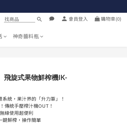
會員登入
購物車(0)
活
神奇醬料瓶
立即購買
伊崎】飛旋式果物鮮榨機IK-
降系統，果汁界的「升力軍」！
！傳統手壓榨汁機OUT！
電，無線使用超便利
一鍵鮮榨，操作簡單