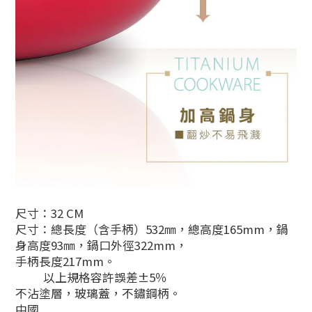
尺寸：32 CM
尺寸：總長度（含手柄）532㎜，總高度165mm，鍋
身高度93㎜，鍋口外徑322mm，
手柄長度217mm。
以上規格容許誤差±5％
不沾塗層，玻璃蓋，不鏽鋼柄。
中國