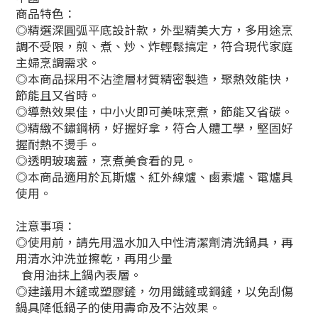
商品特色：
◎精選深圓弧平底設計款，外型精美大方，多用途烹
調不受限，煎、煮、炒、炸輕鬆搞定，符合現代家庭
主婦烹調需求。
◎本商品採用不沾塗層材質精密製造，聚熱效能快，
節能且又省時。
◎導熱效果佳，中小火即可美味烹煮，節能又省碳。
◎精緻不鏽鋼柄，好握好拿，符合人體工學，堅固好
握耐熱不燙手。
◎透明玻璃蓋，烹煮美食看的見。
◎本商品適用於瓦斯爐、紅外線爐、鹵素爐、電爐具
使用。
注意事項：
◎使用前，請先用溫水加入中性清潔劑清洗鍋具，再
用清水沖洗並擦乾，再用少量
食用油抹上鍋內表層。
◎建議用木鏟或塑膠鏟，勿用鐵鏟或鋼鏟，以免刮傷
鍋具降低鍋子的使用壽命及不沾效果。