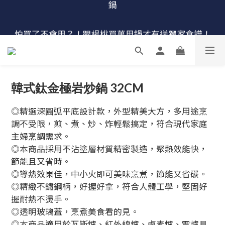
🔴最後100組↘$1780 (原$2180) HausChef 十合一全能
怕買了不會用？！跟楊桃買萬用鍋才有送獨家食譜！
鍋
🔥燕三條．職人手工🔥日本Arnest 武 Rn 輕量雙口鐵
炒鍋
🔴最後100組↘$1780 (原$2180) HausChef 十合一全能
韓式鈦金極岩炒鍋 32CM
鍋
◎精選深圓弧平底設計款，外型精美大方，多用途烹
調不受限，煎、煮、炒、炸輕鬆搞定，符合現代家庭
主婦烹調需求。
◎本商品採用不沾塗層材質精密製造，聚熱效能快，
節能且又省時。
◎導熱效果佳，中小火即可美味烹煮，節能又省碳。
◎精緻不鏽鋼柄，好握好拿，符合人體工學，堅固好
握耐熱不燙手。
◎透明玻璃蓋，烹煮美食看的見。
◎本商品適用於瓦斯爐、紅外線爐、鹵素爐、電爐具