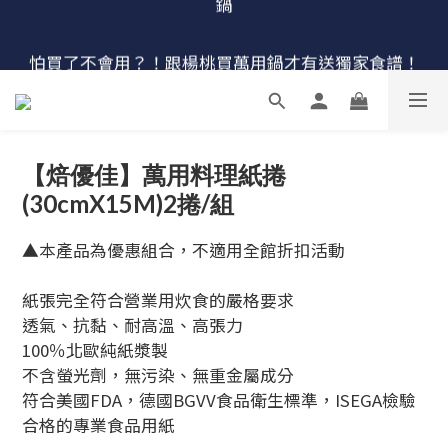
🔴最後100組↘$1780 (原$2180) HausChef 十合一全能
怕買了不會用？！跟楊桃買萬用鍋才有送獨家食譜！
鍋
🔥燕三條．職人手工🔥日本Arnest 武 Rn 輕量雙口鐵
炒鍋
🔴最後100組↘$1780 (原$2180) HausChef 十合一全能
【焙優佳】萬用料理紙捲
鍋
(30cmX15M)2捲/組
▲本產品為優惠組合，不適用全館折扣活動
紙張完全符合營業用炊食的嚴格要求
透氣、抗黏、耐高溫、高張力
100％北歐純紙漿製
不含螢光劑，無污染、無重金屬成分
符合美國FDA，德國BGVV食品衛生標準，ISEGA檢驗
合格的專業食品用紙