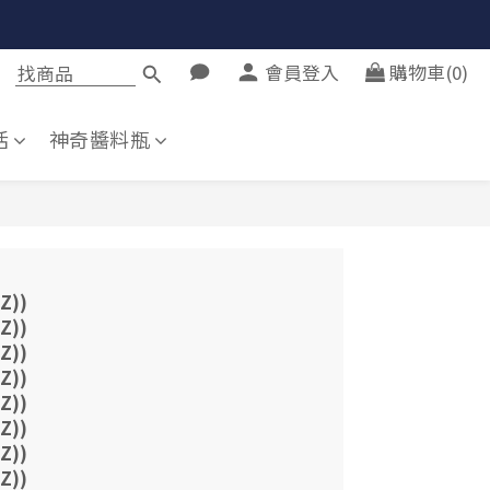
會員登入
購物車(0)
活
神奇醬料瓶
))
))
))
))
))
))
))
))