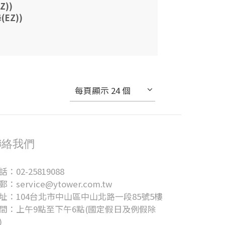
))
EZ))
每頁顯示 24 個
聯絡我們
話：02-25819088
郵：service@ytower.com.tw
址：104台北市中山區中山北路一段85號5樓
間：上午9點至下午6點(國定假日及例假除
)