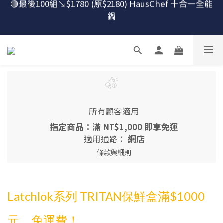
🔴最後100組↘$1780 (原$2180) HausChef 十合一全能
🔴最後100組↘$1780 (原$2180) HausChef 十合一全能
鍋
鍋
怕買了不會用？！跟楊桃買萬用鍋才有送獨家食譜！
🔥燕三條．職人手工🔥日本Arnest 武 Rn 輕量雙口鐵
炒鍋
🔴最後100組↘$1780 (原$2180) HausChef 十合一全能
所有顧客適用
鍋
指定商品：滿 NT$1,000 即享免運
適用通路：
網店
條款與細則
Latchlok系列 TRITAN保鮮盒滿$1000
元，免運費！