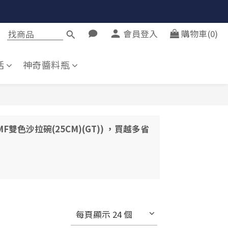
會員登入
購物車(0)
活
神奇醬料瓶
】MF雙色沙拉碗(25CM)(GT)) ，買越多省
每頁顯示 24 個