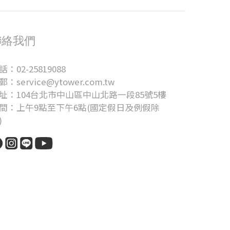
聯絡我們
話：02-25819088
郵：service@ytower.com.tw
址：104台北市中山區中山北路一段85號5樓
間：上午9點至下午6點(國定假日及例假除
)