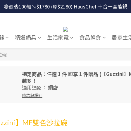
🔴最後100組↘$1780 (原$2180) HausChef 十合一全能鍋
🔴最後100組↘$1780 (原$2180) HausChef 十合一全能鍋
怕買了不會用？！跟楊桃買萬用鍋才有送獨家食譜！
🔥燕三條．職人手工🔥日本Arnest 武 Rn 輕量雙口鐵炒鍋
器
精選鍋具
生活家電
食品鮮食
居家生
🔴最後100組↘$1780 (原$2180) HausChef 十合一全能鍋
拉碗
指定商品：任選 1 件 即享 1 件贈品 (【Guzzini
越多！
適用通路：
網店
條款與細則
zzini】MF雙色沙拉碗