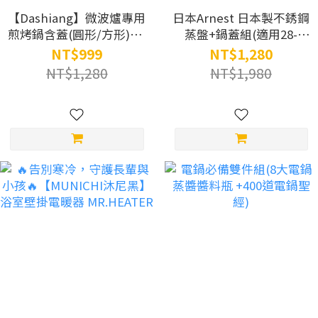
【Dashiang】微波爐專用
日本Arnest 日本製不銹鋼
煎烤鍋含蓋(圓形/方形)(紅
蒸盤+鍋蓋組(適用28-
色)
30cm鍋子)
NT$999
NT$1,280
NT$1,280
NT$1,980