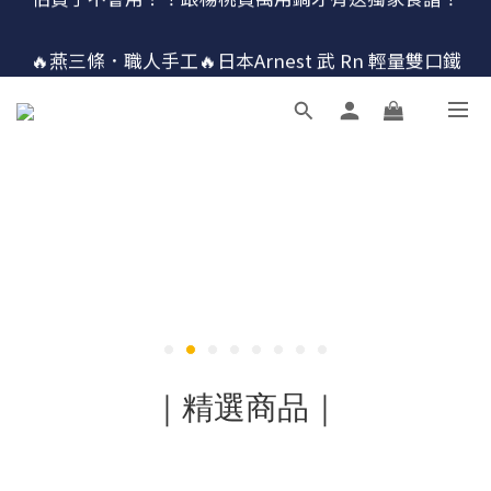
🔴最後100組↘$1780 (原$2180) HausChef 十合一全能
🔥燕三條．職人手工🔥日本Arnest 武 Rn 輕量雙口鐵
炒鍋
鍋
🔴最後100組↘$1780 (原$2180) HausChef 十合一全能
鍋
｜精選商品｜