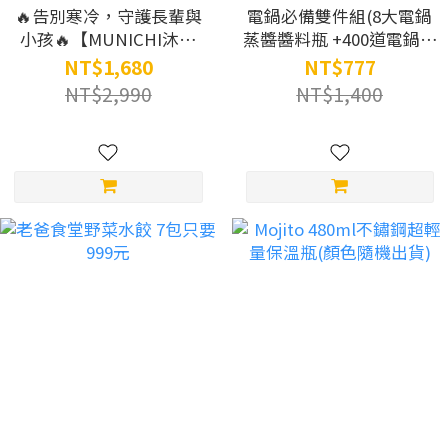
🔥告別寒冷，守護長輩與
電鍋必備雙件組(8大電鍋
小孩🔥【MUNICHI沐尼
蒸醬醬料瓶 +400道電鍋聖
黑】浴室壁掛電暖器
經)
NT$1,680
NT$777
MR.HEATER
NT$2,990
NT$1,400