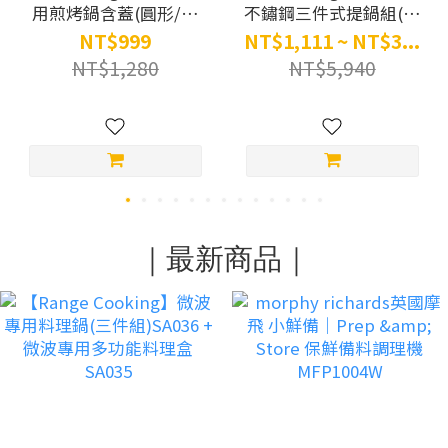
用煎烤鍋含蓋(圓形/方
不鏽鋼三件式提鍋組(含
形)(紅色)
蓋)
NT$999
NT$1,111 ~ NT$3...
NT$1,280
NT$5,940
｜最新商品｜