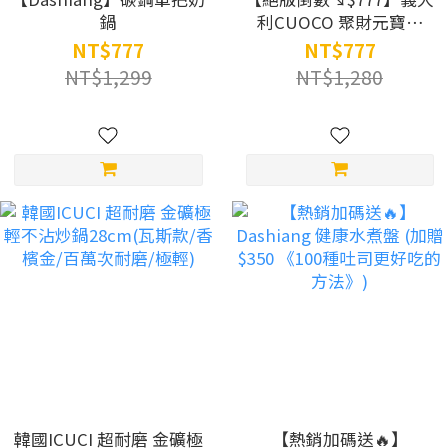
鍋
利CUOCO 聚財元寶鍋
20cm (最後60組｜買鍋送
NT$777
NT$777
財氣｜廚房聚寶盆)
NT$1,299
NT$1,280
韓國ICUCI 超耐磨 金礦極
【熱銷加碼送🔥】