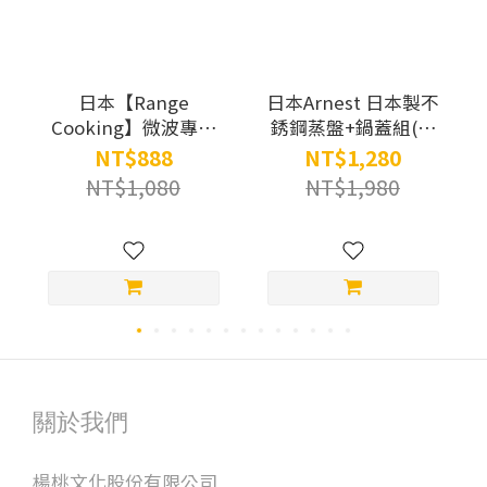
日本【Range
日本Arnest 日本製不
Cooking】微波專用
銹鋼蒸盤+鍋蓋組(適
三明治盒SA031 (黃
用28-30cm鍋子)
NT$888
NT$1,280
色/粉紅色)
NT$1,080
NT$1,980
關於我們
楊桃文化股份有限公司