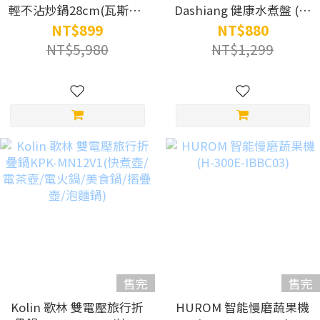
輕不沾炒鍋28cm(瓦斯款/
Dashiang 健康水煮盤 (加
香檳金/百萬次耐磨/極輕)
贈$350 《100種吐司更好
NT$899
NT$880
吃的方法》)
NT$5,980
NT$1,299
售完
售完
Kolin 歌林 雙電壓旅行折
HUROM 智能慢磨蔬果機