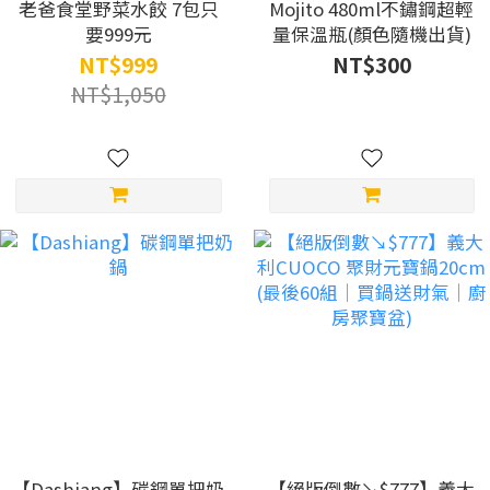
老爸食堂野菜水餃 7包只
Mojito 480ml不鏽鋼超輕
要999元
量保溫瓶(顏色隨機出貨)
NT$999
NT$300
NT$1,050
【Dashiang】碳鋼單把奶
【絕版倒數↘$777】義大