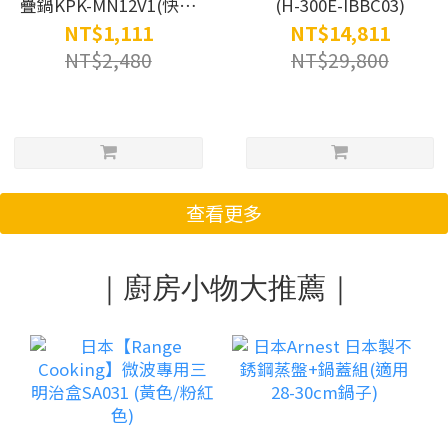
疊鍋KPK-MN12V1(快煮
(H-300E-IBBC03)
壺/電茶壺/電火鍋/美食
NT$1,111
NT$14,811
鍋/摺疊壺/泡麵鍋)
NT$2,480
NT$29,800
查看更多
｜廚房小物大推薦｜