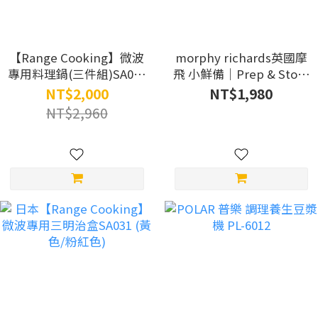
【Range Cooking】微波
morphy richards英國摩
專用料理鍋(三件組)SA036
飛 小鮮備｜Prep & Store
+ 微波專用多功能料理盒
保鮮備料調理機
NT$2,000
NT$1,980
SA035
MFP1004W
NT$2,960