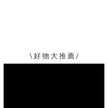
\ 好 物 大 推 薦 /