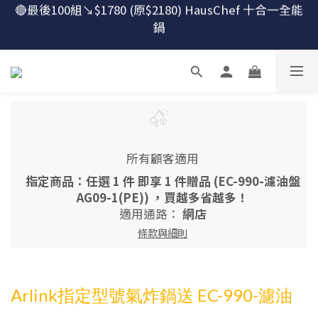
🔴最後100組↘$1780 (原$2180) HausChef 十合一全能
🔴最後100組↘$1780 (原$2180) HausChef 十合一全能
鍋
鍋
怕買了不會用？！跟楊桃買萬用鍋才有送獨家食譜！
🔥燕三條．職人手工🔥日本Arnest 武 Rn 輕量雙口鐵
炒鍋
🔴最後100組↘$1780 (原$2180) HausChef 十合一全能
所有顧客適用
鍋
指定商品：任選 1 件 即享 1 件贈品 (EC-990-濾油盤
AG09-1(PE)) ，買越多省越多！
適用通路：
網店
條款與細則
Arlink指定型號氣炸鍋送 EC-990-濾油