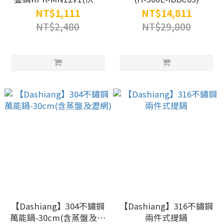
壺/電茶壺/電火鍋/美食
NT$1,111
NT$14,811
鍋/摺疊壺/泡麵鍋)
NT$2,480
NT$29,800
【Dashiang】304不鏽鋼
【Dashiang】316不鏽鋼
萬能鍋-30cm(含蒸盤及瀝
兩件式提鍋