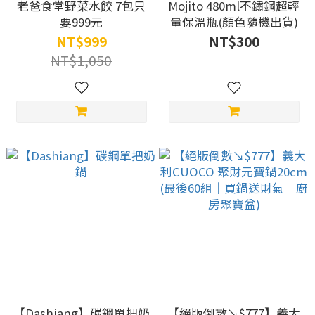
老爸食堂野菜水餃 7包只
Mojito 480ml不鏽鋼超輕
要999元
量保溫瓶(顏色隨機出貨)
NT$999
NT$300
NT$1,050
【Dashiang】碳鋼單把奶
【絕版倒數↘$777】義大