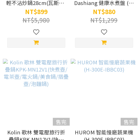
輕不沾炒鍋28cm(瓦斯款/
Dashiang 健康水煮盤 (加
香檳金/百萬次耐磨/極輕)
贈$350 《100種吐司更好
NT$899
NT$880
吃的方法》)
NT$5,980
NT$1,299
售完
售完
Kolin 歌林 雙電壓旅行折
HUROM 智能慢磨蔬果機
疊鍋KPK-MN12V1(快煮
(H-300E-IBBC03)