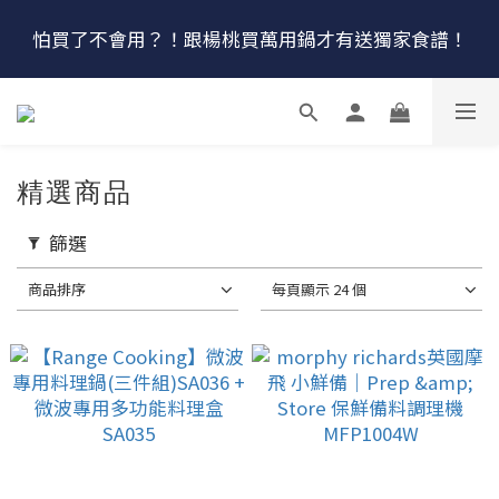
🔴最後100組↘$1780 (原$2180) HausChef 十合一全能
怕買了不會用？！跟楊桃買萬用鍋才有送獨家食譜！
鍋
🔥燕三條．職人手工🔥日本Arnest 武 Rn 輕量雙口鐵
炒鍋
🔴最後100組↘$1780 (原$2180) HausChef 十合一全能
精選商品
鍋
篩選
商品排序
每頁顯示 24 個