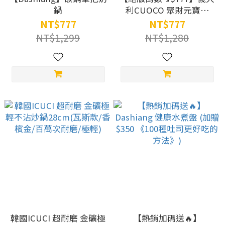
鍋
利CUOCO 聚財元寶鍋
20cm (最後60組｜買鍋送
NT$777
NT$777
財氣｜廚房聚寶盆)
NT$1,299
NT$1,280
韓國ICUCI 超耐磨 金礦極
【熱銷加碼送🔥】