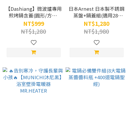
【Dashiang】微波爐專用
日本Arnest 日本製不銹鋼
煎烤鍋含蓋(圓形/方形)
蒸盤+鍋蓋組(適用28-
(紅色)
30cm鍋子)
NT$999
NT$1,280
NT$1,280
NT$1,980