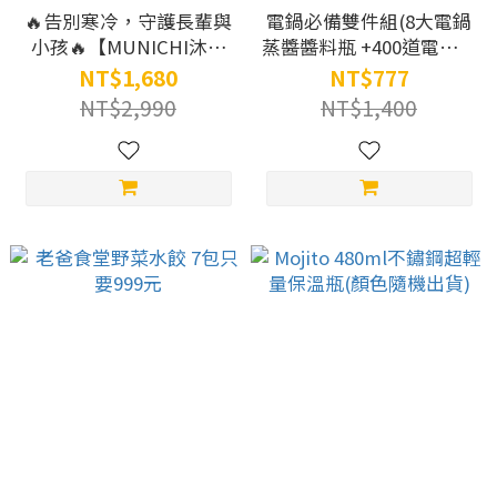
🔥告別寒冷，守護長輩與
電鍋必備雙件組(8大電鍋
小孩🔥【MUNICHI沐尼
蒸醬醬料瓶 +400道電鍋聖
黑】浴室壁掛電暖器
經)
NT$1,680
NT$777
MR.HEATER
NT$2,990
NT$1,400