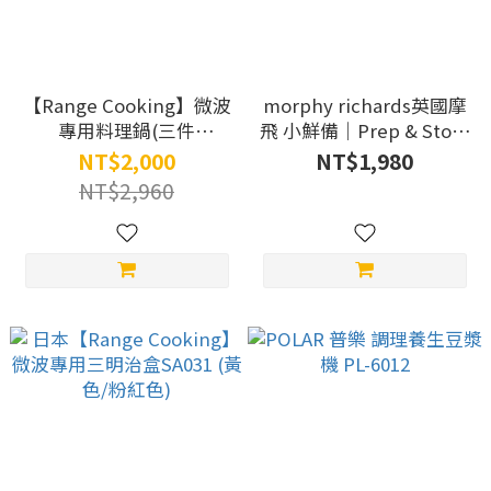
【Range Cooking】微波
morphy richards英國摩
專用料理鍋(三件
飛 小鮮備｜Prep & Store
組)SA036 + 微波專用多功
保鮮備料調理機
NT$2,000
NT$1,980
能料理盒SA035
MFP1004W
NT$2,960