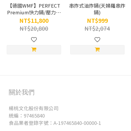
【德國WMF】PERFECT
串炸式油炸鍋(天婦羅串炸
Premium快力鍋/壓力鍋
鍋)
22cm(4.5L)
NT$11,800
NT$999
NT$20,800
NT$2,074
關於我們
楊桃文化股份有限公司
統編：97465840
食品業者登錄字號：A-197465840-00000-1