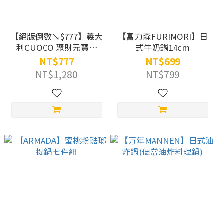
【絕版倒數↘$777】義大
【富力森FURIMORI】日
利CUOCO 聚財元寶鍋
式牛奶鍋14cm
20cm (最後60組｜買鍋送
NT$777
NT$699
財氣｜廚房聚寶盆)
NT$1,280
NT$799