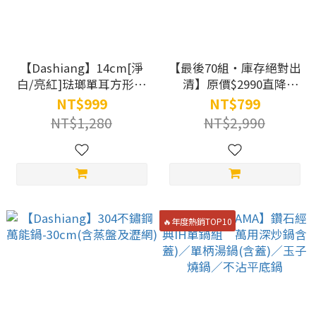
【Dashiang】14cm[淨
【最後70組・庫存絕對出
白/亮紅]琺瑯單耳方形奶
清】原價$2990直降
鍋組
↘$799！義大利FLONAL
NT$999
NT$799
鈦空鍋(附Pyrex蓋)-福利
NT$1,280
NT$2,990
品
🔥年度熱銷TOP10