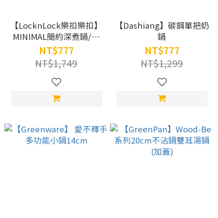
【LocknLock樂扣樂扣】
【Dashiang】碳鋼單把奶
MINIMAL簡約深煮鍋/18
鍋
公分/單柄/黑色
NT$777
NT$777
(LJM2181B)
NT$1,749
NT$1,299