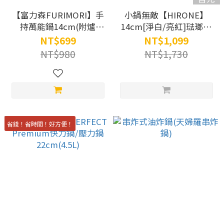
【富力森FURIMORI】手
小鍋無敵【HIRONE】
持萬能鍋14cm(附爐
14cm[淨白/亮紅]琺瑯單
架)FU-P905
耳方形奶鍋組+小鍋專用
NT$699
NT$1,099
爐架
NT$980
NT$1,730
省錢！省時間！好方便！