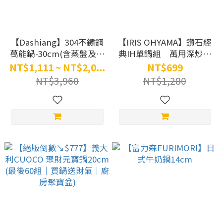
【Dashiang】304不鏽鋼
【IRIS OHYAMA】鑽石經
萬能鍋-30cm(含蒸盤及瀝
典IH單鍋組 萬用深炒鍋
網)
含蓋)／單柄湯鍋(含蓋)／
NT$1,111 ~ NT$2,0...
NT$699
玉子燒鍋／不沾平底鍋
NT$3,960
NT$1,280