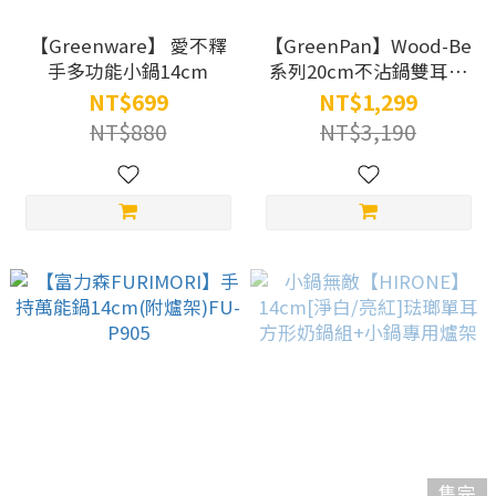
【Greenware】 愛不釋
【GreenPan】Wood-Be
手多功能小鍋14cm
系列20cm不沾鍋雙耳湯
鍋(加蓋)
NT$699
NT$1,299
NT$880
NT$3,190
售完