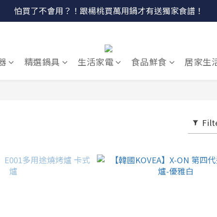
🔴最後100組↘$1780 (原$2180) HausChef 十合一全能鍋
怕買了不會用？！跟楊桃買萬用鍋才有送獨家食譜！
🔥燕三條．職人手工🔥日本Arnest 武 Rn 輕量雙口鐵炒鍋
🔴最後100組↘$1780 (原$2180) HausChef 十合一全能鍋
器
精選鍋具
生活家電
食品鮮食
居家生
Filt