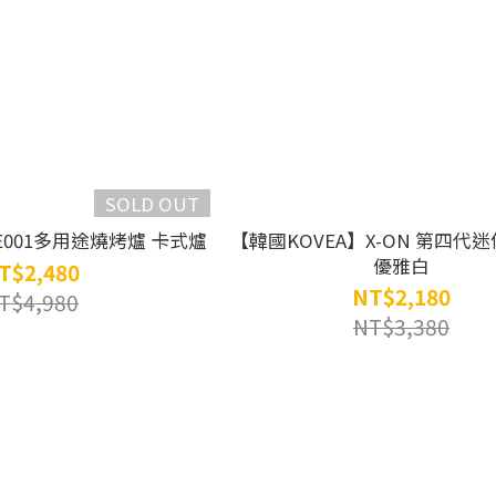
SOLD OUT
】E001多用途燒烤爐 卡式爐
【韓國KOVEA】X-ON 第四代
優雅白
T$2,480
NT$2,180
T$4,980
NT$3,380