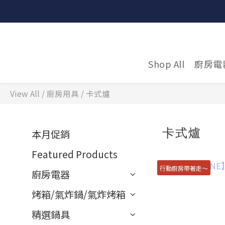
Shop All
廚房電
View All
/
廚房用具
/
卡式爐
卡式爐
本月促銷
Featured Products
行動廚房帶著走～
廚房電器
烤箱/氣炸鍋/氣炸烤箱
精選鍋具