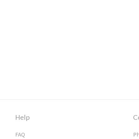
Help
C
FAQ
Ph