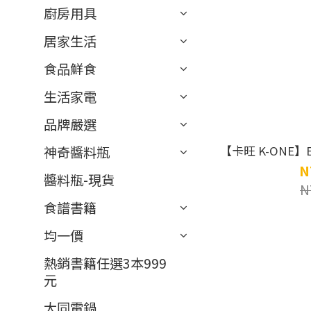
廚房用具
居家生活
食品鮮食
生活家電
品牌嚴選
【卡旺 K-ONE
神奇醬料瓶
N
醬料瓶-現貨
N
食譜書籍
均一價
熱銷書籍任選3本999
元
大同電鍋