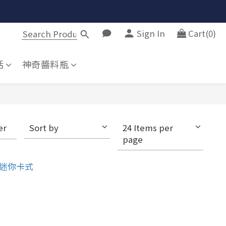
Sign In
Cart(0)
活
神奇醬料瓶
er
Sort by
24 Items per
page