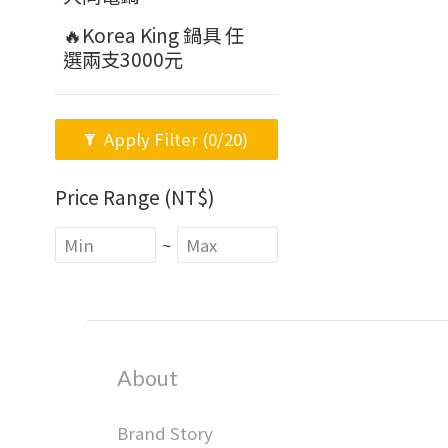
🔥Korea King 鍋具 任
選兩支3000元
Apply Filter
(0/20)
Price Range (NT$)
~
About
Brand Story